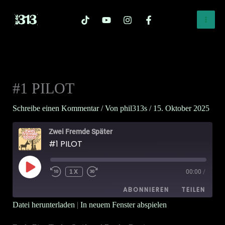
Zum
Inhalt
springen
#1 PILOT
Schreibe einen Kommentar
/ Von
phil313s
/
15. Oktober 2025
Zwei Fremde Später
#1 PILOT
PLAY
EPISODE
1X
00:00
/
ABONNIEREN
TEILEN
Datei herunterladen
|
In neuem Fenster abspielen
TEILEN